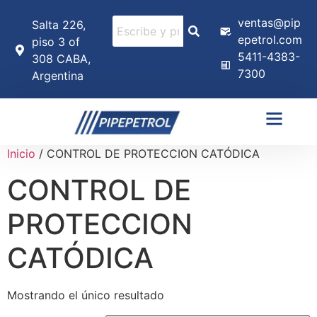
ventas@pip
Salta 226,
epetrol.com
piso 3 of
5411-4383-
308 CABA,
7300
Argentina
Inicio
/ CONTROL DE PROTECCION CATÓDICA
CONTROL DE
PROTECCION
CATÓDICA
Mostrando el único resultado