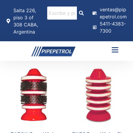
ventas@pip
Salta 226,
epetrol.com
piso 3 of
5411-4383-
308 CABA,
7300
Argentina