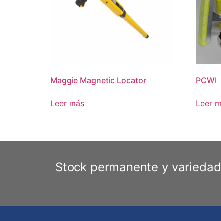
Maggie Magnetic Locator
PCWI
Leer más
Leer 
Stock permanente y variedad