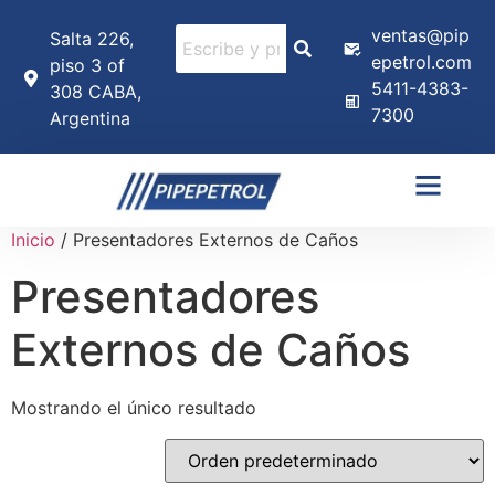
ventas@pip
Salta 226,
epetrol.com
piso 3 of
5411-4383-
308 CABA,
7300
Argentina
Inicio
/ Presentadores Externos de Caños
Presentadores
Externos de Caños
Mostrando el único resultado