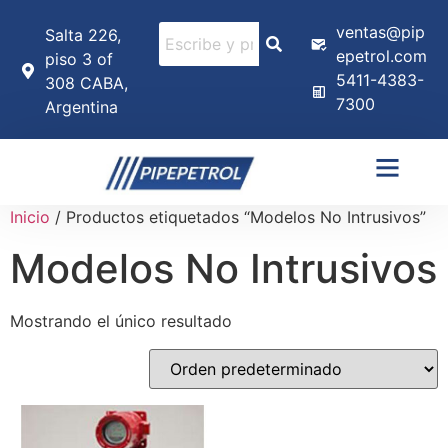
ventas@pip
Salta 226,
epetrol.com
piso 3 of
5411-4383-
308 CABA,
7300
Argentina
Inicio
/ Productos etiquetados “Modelos No Intrusivos”
Modelos No Intrusivos
Mostrando el único resultado