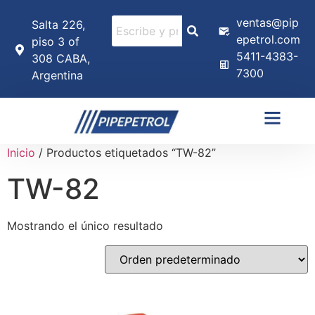
ventas@pip
Salta 226,
epetrol.com
piso 3 of
5411-4383-
308 CABA,
7300
Argentina
Inicio
/ Productos etiquetados “TW-82”
TW-82
Mostrando el único resultado