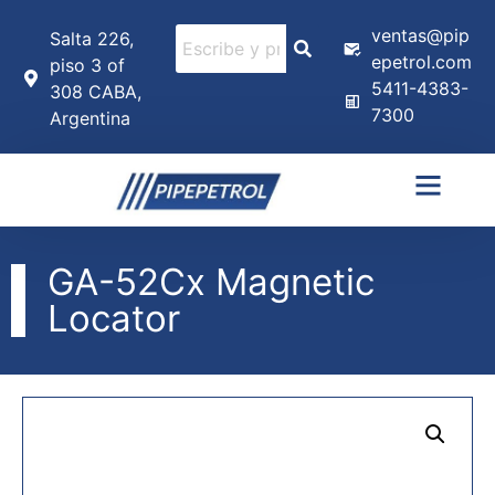
ventas@pip
Salta 226,
epetrol.com
piso 3 of
5411-4383-
308 CABA,
7300
Argentina
GA-52Cx Magnetic
Locator