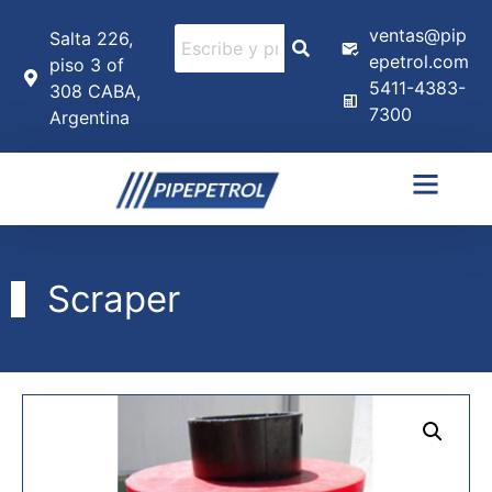
ventas@pip
Salta 226,
epetrol.com
piso 3 of
5411-4383-
308 CABA,
7300
Argentina
Scraper