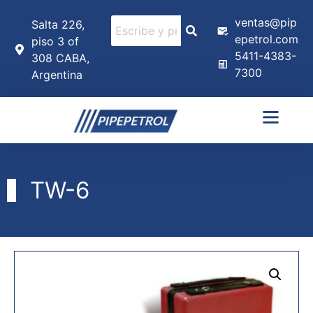
ventas@pip
Salta 226,
epetrol.com
piso 3 of
5411-4383-
308 CABA,
7300
Argentina
TW-6