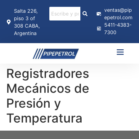
ventas@pip
Salta 226,
epetrol.com
piso 3 of
5411-4383-
308 CABA,
7300
Argentina
Registradores
Mecánicos de
Presión y
Temperatura